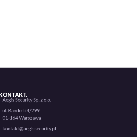
KONTAKT.
Aegis Security Sp. z o.o.
ul. Banderii 4/299
01-164 Warszawa
kontakt@aegissecurity.pl