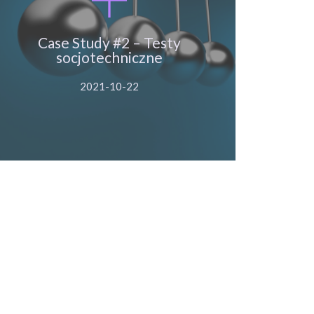
Case Study #2 – Testy
socjotechniczne
Case Study #2 – Testy
socjotechniczne
Więcej
2021-10-22