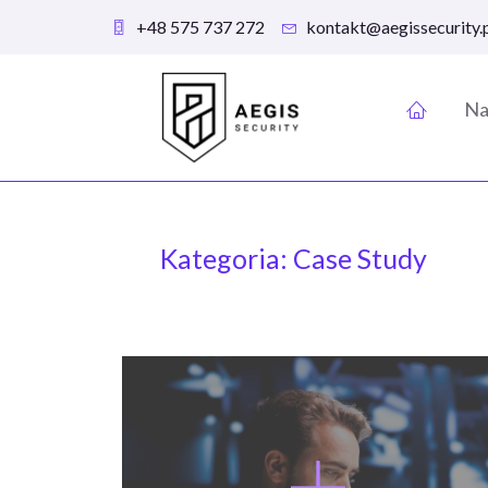
+48 575 737 272
kontakt@aegissecurity.
Na
Kategoria: Case Study