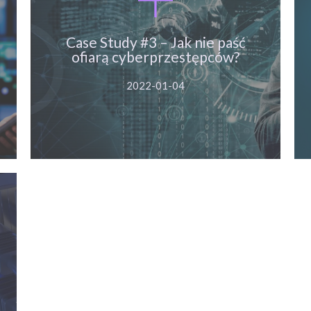
Case Study #3 – Jak nie paść
ofiarą cyberprzestępców?
Case Study #3 – Jak nie paść
ofiarą cyberprzestępców?
Więcej
2022-01-04