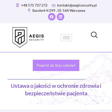
+48 575 737 272
kontakt@aegissecurity.pl
Banderii 4/299 , 01-164 Warszawa
Powrót do listy szkoleń
Ustawa o jakości w ochronie zdrowia i
bezpieczeństwie pacjenta