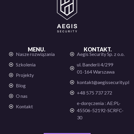
MENU.
KONTAKT.
Nasze rozwiązania
Aegis Security Sp. z o.o.
Szkolenia
ul. Banderii 4/299
01-164 Warszawa
Projekty
kontakt@aegissecurity.pl
Blog
+48 575 737 272
O nas
e-doręczenia : AE:PL-
Kontakt
45506-52192-SCRFC-
30