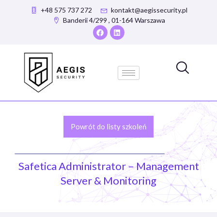
+48 575 737 272
kontakt@aegissecurity.pl
Banderii 4/299 , 01-164 Warszawa
Powrót do listy szkoleń
Safetica Administrator – Management
Server & Monitoring