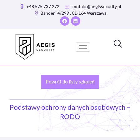
+48 575 737 272
kontakt@aegissecurity.pl
Banderii 4/299 , 01-164 Warszawa
Powrót do listy szkoleń
Podstawy ochrony danych osobowych –
RODO