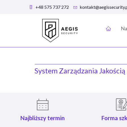
+48 575 737 272
kontakt@aegissecurity.
Na
System Zarządzania Jakości
Najbliższy termin
Forma szk