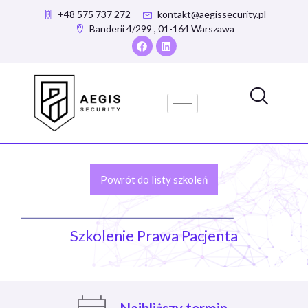
+48 575 737 272
kontakt@aegissecurity.pl
Banderii 4/299 , 01-164 Warszawa
Powrót do listy szkoleń
Szkolenie Prawa Pacjenta