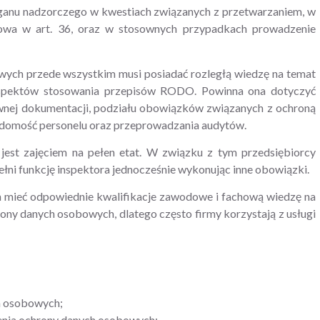
organu nadzorczego w kwestiach związanych z przetwarzaniem, w
mowa w art. 36, oraz w stosownych przypadkach prowadzenie
wych przede wszystkim musi posiadać rozległą wiedzę na temat
 aspektów stosowania przepisów RODO. Powinna ona dotyczyć
ownej dokumentacji, podziału obowiązków związanych z ochroną
adomość personelu oraz przeprowadzania audytów.
est zajęciem na pełen etat. W związku z tym przedsiębiorcy
ełni funkcję inspektora jednocześnie wykonując inne obowiązki.
 mieć odpowiednie kwalifikacje zawodowe i fachową wiedzę na
rony danych osobowych, dlatego często firmy korzystają z usługi
h osobowych;
enia ochrony danych osobowych;