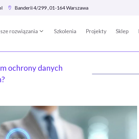
pl
Banderii 4/299 , 01-164 Warszawa
sze rozwiązania
Szkolenia
Projekty
Sklep
em ochrony danych
h?