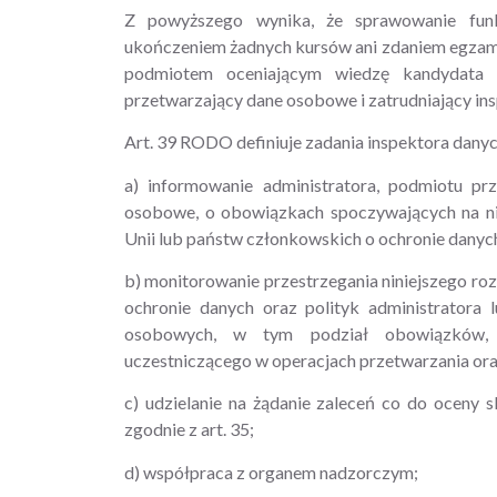
Z powyższego wynika, że sprawowanie funk
ukończeniem żadnych kursów ani zdaniem egzami
podmiotem oceniającym wiedzę kandydata w
przetwarzający dane osobowe i zatrudniający ins
Art. 39 RODO definiuje zadania inspektora dany
a) informowanie administratora, podmiotu pr
osobowe, o obowiązkach spoczywających na nic
Unii lub państw członkowskich o ochronie danych 
b) monitorowanie przestrzegania niniejszego ro
ochronie danych oraz polityk administratora
osobowych, w tym podział obowiązków, dz
uczestniczącego w operacjach przetwarzania ora
c) udzielanie na żądanie zaleceń co do oceny
zgodnie z art. 35;
d) współpraca z organem nadzorczym;