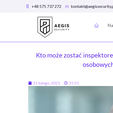
+48 575 737 272
kontakt@aegissecurity.
Na
Kto może zostać inspektor
osobowyc
11 lutego, 2021
15:51