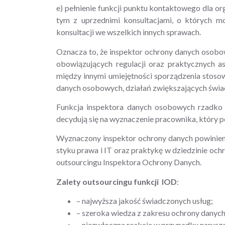
e) pełnienie funkcji punktu kontaktowego dla 
tym z uprzednimi konsultacjami, o których 
konsultacji we wszelkich innych sprawach.
Oznacza to, że inspektor ochrony danych osobo
obowiązujących regulacji oraz praktycznych
między innymi umiejętności sporządzenia stos
danych osobowych, działań zwiększających świ
Funkcja inspektora danych osobowych rzadko j
decydują się na wyznaczenie pracownika, który p
Wyznaczony inspektor ochrony danych powinien
styku prawa i IT oraz praktykę w dziedzinie och
outsourcingu Inspektora Ochrony Danych.
Zalety outsourcingu funkcji IOD
:
– najwyższa jakość świadczonych usług;
– szeroka wiedza z zakresu ochrony danyc
– niezwłoczna reakcja w przypadku narusz