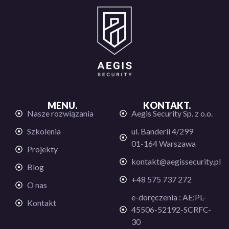
MENU.
KONTAKT.
Nasze rozwiązania
Aegis Security Sp. z o.o.
Szkolenia
ul. Banderii 4/299
01-164 Warszawa
Projekty
kontakt@aegissecurity.pl
Blog
+48 575 737 272
O nas
e-doręczenia : AE:PL-
Kontakt
45506-52192-SCRFC-
30