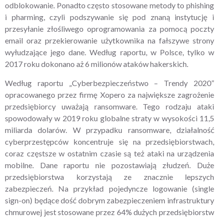
odblokowanie. Ponadto często stosowane metody to phishing
i pharming, czyli podszywanie się pod znaną instytucję i
przesyłanie złośliwego oprogramowania za pomocą poczty
email oraz przekierowanie użytkownika na fałszywe strony
wyłudzające jego dane. Według raportu, w Polsce, tylko w
2017 roku dokonano aż 6 milionów ataków hakerskich.
Według raportu „Cyberbezpieczeństwo – Trendy 2020”
opracowanego przez firmę Xopero za największe zagrożenie
przedsiębiorcy uważają ransomware. Tego rodzaju ataki
spowodowały w 2019 roku globalne straty w wysokości 11,5
miliarda dolarów. W przypadku ransomware, działalność
cyberprzestępców koncentruje się na przedsiębiorstwach,
coraz częstsze w ostatnim czasie są też ataki na urządzenia
mobilne. Dane raportu nie pozostawiają złudzeń. Duże
przedsiębiorstwa korzystają ze znacznie lepszych
zabezpieczeń. Na przykład pojedyncze logowanie (single
sign-on) będące dość dobrym zabezpieczeniem infrastruktury
chmurowej jest stosowane przez 64% dużych przedsiębiorstw