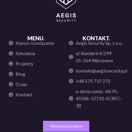
MENU.
KONTAKT.
Nasze rozwiązania
Aegis Security Sp. z o.o.
Szkolenia
ul. Banderii 4/299
01-164 Warszawa
Projekty
kontakt@aegissecurity.pl
Blog
+48 575 737 272
O nas
e-doręczenia : AE:PL-
Kontakt
45506-52192-SCRFC-
30
Informacje prawne